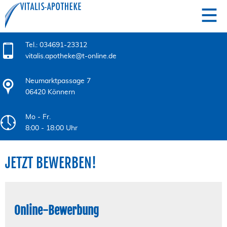
Tel.: 034691-23312
vitalis.apotheke@t-online.de
Neumarktpassage 7
06420 Könnern
Mo - Fr.
8:00 - 18:00 Uhr
JETZT BEWERBEN!
Online-Bewerbung